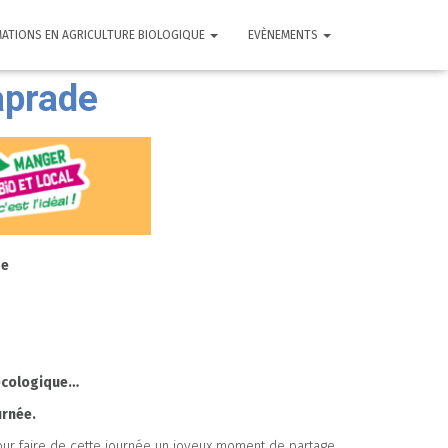
ATIONS EN AGRICULTURE BIOLOGIQUE
EVÈNEMENTS
aprade
de
 écologique…
urnée.
r faire de cette journée un joyeux moment de partage