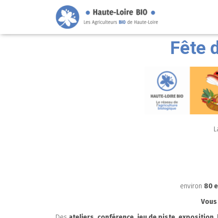
Fête 
L
environ
80 
Vous 
Des
ateliers, conférence, jeu de piste, exposition,