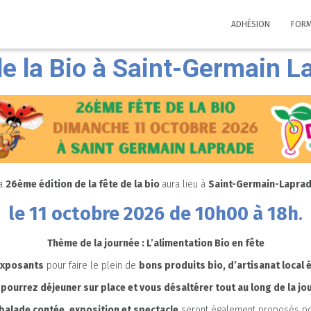
ADHÉSION
FORM
de la Bio à Saint-Germain L
a
26ème édition de la fête de la bio
aura lieu à
Saint-Germain-Lapra
le 11 octobre 2026
de 10h00 à 18h
.
Thème de la journée : L’alimentation Bio en fête
exposants
pour faire le plein de
bons produits bio, d’artisanat local
pourrez déjeuner sur place et vous désaltérer tout au long de la jo
 balade contée, exposition et spectacle
seront également proposés pou